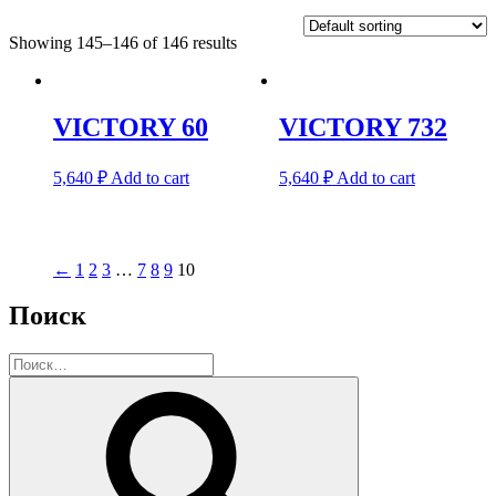
Showing 145–146 of 146 results
VICTORY 60
VICTORY 732
5,640
₽
Add to cart
5,640
₽
Add to cart
←
1
2
3
…
7
8
9
10
Поиск
Искать:
Поиск