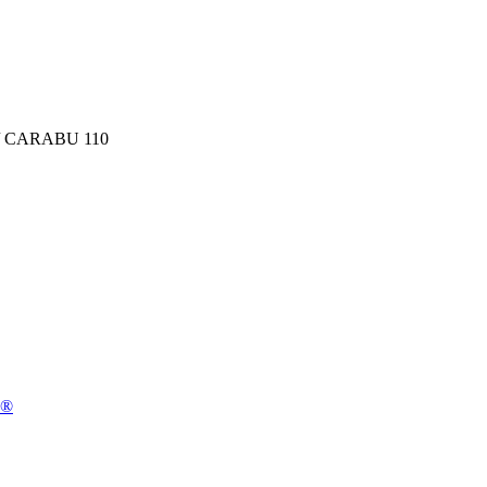
/ CARABU 110
n®