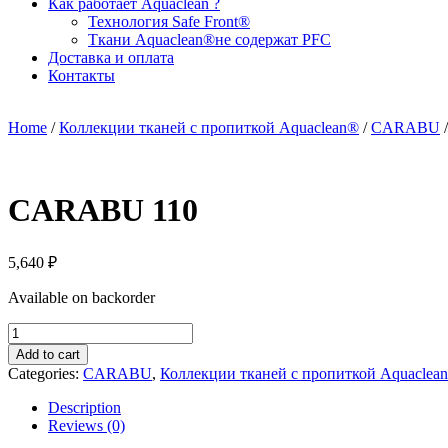
Как работает Aquaclean ?
Технология Safe Front®
Ткани Aquaclean®не содержат PFC
Доставка и оплата
Контакты
Home
/
Коллекции тканей с пропиткой Aquaclean®
/
CARABU
CARABU 110
5,640
₽
Available on backorder
CARABU
110
Add to cart
quantity
Categories:
CARABU
,
Коллекции тканей с пропиткой Aquaclea
Description
Reviews (0)