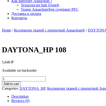
Как работает Aquaclean ?
Технология Safe Front®
Ткани Aquaclean®не содержат PFC
Доставка и оплата
Контакты
Home
/
Коллекции тканей с пропиткой Aquaclean®
/
DAYTONA
DAYTONA_HP 108
5,640
₽
Available on backorder
DAYTONA_HP
108
Add to cart
quantity
Categories:
DAYTONA_HP
,
Коллекции тканей с пропиткой Aqu
Description
Reviews (0)