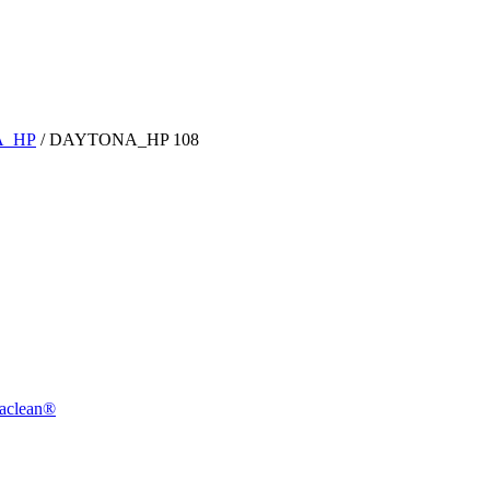
_HP
/ DAYTONA_HP 108
aclean®