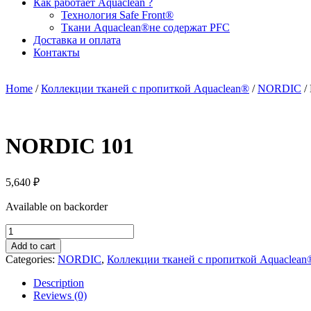
Как работает Aquaclean ?
Технология Safe Front®
Ткани Aquaclean®не содержат PFC
Доставка и оплата
Контакты
Home
/
Коллекции тканей с пропиткой Aquaclean®
/
NORDIC
/
NORDIC 101
5,640
₽
Available on backorder
NORDIC
101
Add to cart
quantity
Categories:
NORDIC
,
Коллекции тканей с пропиткой Aquaclean
Description
Reviews (0)