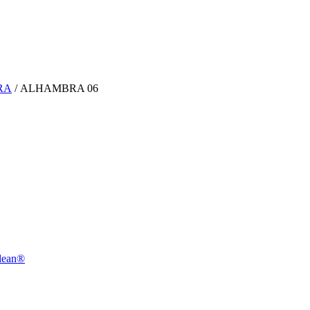
RA
/ ALHAMBRA 06
lean®