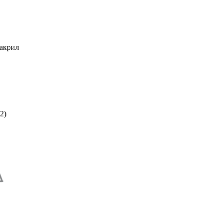
иакрил
2)