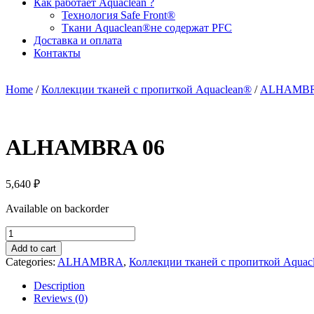
Как работает Aquaclean ?
Технология Safe Front®
Ткани Aquaclean®не содержат PFC
Доставка и оплата
Контакты
Home
/
Коллекции тканей с пропиткой Aquaclean®
/
ALHAMB
ALHAMBRA 06
5,640
₽
Available on backorder
ALHAMBRA
06
Add to cart
quantity
Categories:
ALHAMBRA
,
Коллекции тканей с пропиткой Aquac
Description
Reviews (0)