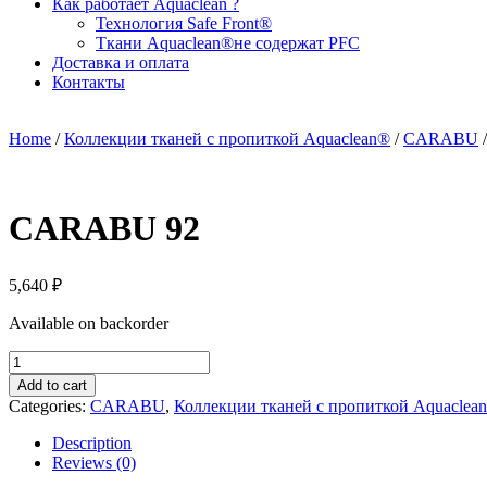
Как работает Aquaclean ?
Технология Safe Front®
Ткани Aquaclean®не содержат PFC
Доставка и оплата
Контакты
Home
/
Коллекции тканей с пропиткой Aquaclean®
/
CARABU
CARABU 92
5,640
₽
Available on backorder
CARABU
92
Add to cart
quantity
Categories:
CARABU
,
Коллекции тканей с пропиткой Aquaclea
Description
Reviews (0)