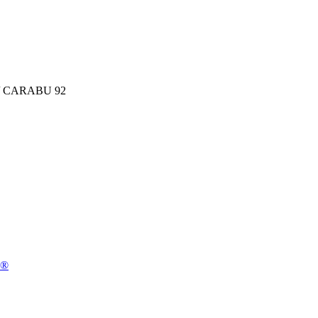
/ CARABU 92
n®