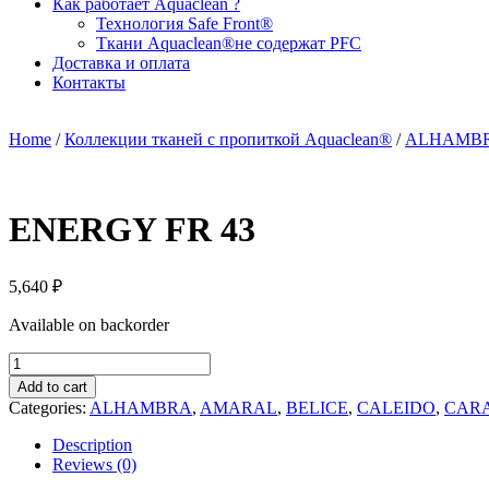
Как работает Aquaclean ?
Технология Safe Front®
Ткани Aquaclean®не содержат PFC
Доставка и оплата
Контакты
Home
/
Коллекции тканей с пропиткой Aquaclean®
/
ALHAMB
ENERGY FR 43
5,640
₽
Available on backorder
ENERGY
FR
Add to cart
43
Categories:
ALHAMBRA
,
AMARAL
,
BELICE
,
CALEIDO
,
CAR
quantity
Description
Reviews (0)