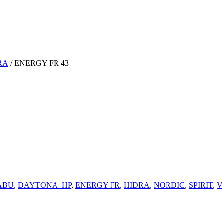
RA
/ ENERGY FR 43
ABU
,
DAYTONA_HP
,
ENERGY FR
,
HIDRA
,
NORDIC
,
SPIRIT
,
V