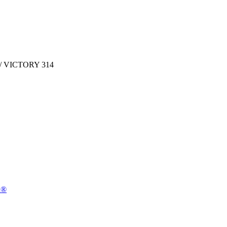
/ VICTORY 314
n®