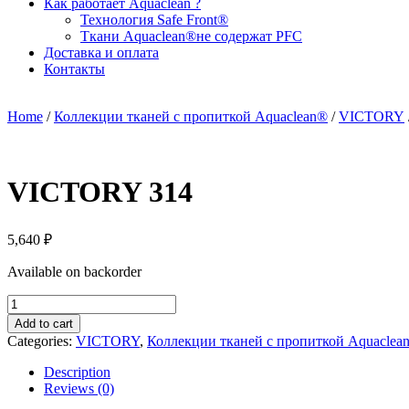
Как работает Aquaclean ?
Технология Safe Front®
Ткани Aquaclean®не содержат PFC
Доставка и оплата
Контакты
Home
/
Коллекции тканей с пропиткой Aquaclean®
/
VICTORY
VICTORY 314
5,640
₽
Available on backorder
VICTORY
314
Add to cart
quantity
Categories:
VICTORY
,
Коллекции тканей с пропиткой Aquaclea
Description
Reviews (0)